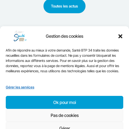
Toutes les actus
Gestion des cookies
Afin de répondre au mieux à votre demande, Santé BTP 34 traite les données
recueillies dans les formulaires de contact. Ne pas y consentir bloquerait les
informations aux différents services. Pour en savoir plus sur la gestion des
données, reportez vous à la page de mentions légales. Aussi et pour offrir les
meilleures expériences, nous utilisons des technologies telles que les cookies.
Mentions Légales et Politique de confidentialité
Gérer les services
Contactez-nous
Recrutements
Ok pour moi
Pas de cookies
Gérer