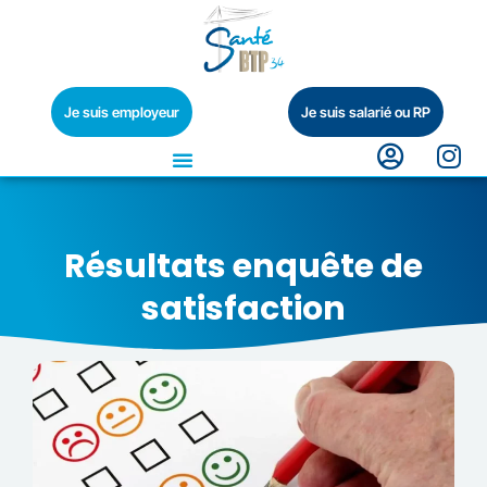
Je suis employeur
Je suis salarié ou RP
Résultats enquête de
satisfaction